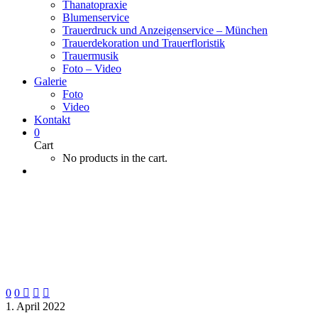
Thanatopraxie
Blumenservice
Trauerdruck und Anzeigenservice – München
Trauerdekoration und Trauerfloristik
Trauermusik
Foto – Video
Galerie
Foto
Video
Kontakt
0
Cart
No products in the cart.
0
0



1. April 2022