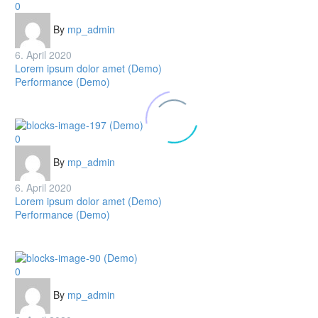
Lorem
0
ipsum
By
mp_admin
dolor
amet
6. April 2020
(Demo)
Lorem ipsum dolor amet (Demo)
Performance (Demo)
Lorem
0
ipsum
By
mp_admin
dolor
amet
6. April 2020
(Demo)
Lorem ipsum dolor amet (Demo)
Performance (Demo)
Lorem
0
ipsum
By
mp_admin
dolor
amet