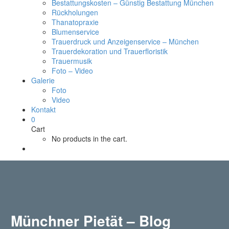
Bestattungskosten – Günstig Bestattung München
Rückholungen
Thanatopraxie
Blumenservice
Trauerdruck und Anzeigenservice – München
Trauerdekoration und Trauerfloristik
Trauermusik
Foto – Video
Galerie
Foto
Video
Kontakt
0
Cart
No products in the cart.
Münchner Pietät – Blog