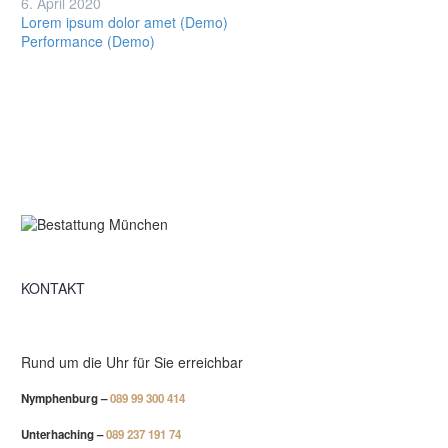
6. April 2020
(Demo)
Lorem ipsum dolor amet (Demo)
Performance (Demo)
KONTAKT
Rund um die Uhr für Sie erreichbar
Nymphenburg –
089 99 300 414
Unterhaching –
089 237 191 74