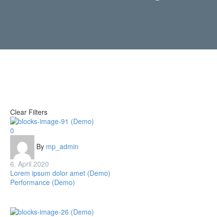
Clear Filters
Lorem
0
ipsum
By
mp_admin
dolor
amet
6. April 2020
(Demo)
Lorem ipsum dolor amet (Demo)
Performance (Demo)