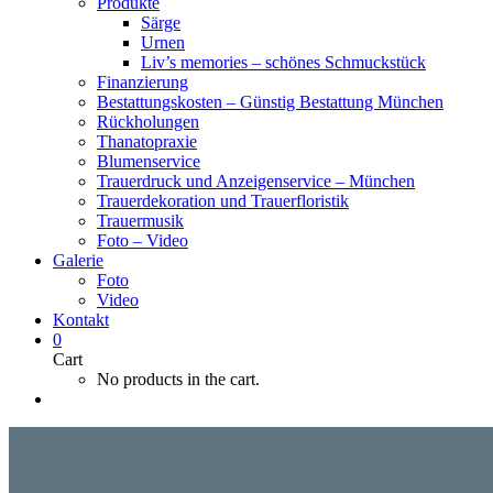
Produkte
Särge
Urnen
Liv’s memories – schönes Schmuckstück
Finanzierung
Bestattungskosten – Günstig Bestattung München
Rückholungen
Thanatopraxie
Blumenservice
Trauerdruck und Anzeigenservice – München
Trauerdekoration und Trauerfloristik
Trauermusik
Foto – Video
Galerie
Foto
Video
Kontakt
0
Cart
No products in the cart.