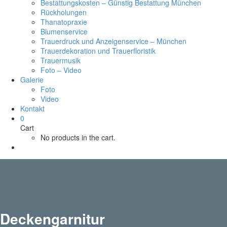
Bestattungskosten – Günstig Bestattung München
Rückholungen
Thanatopraxie
Blumenservice
Trauerdruck und Anzeigenservice – München
Trauerdekoration und Trauerfloristik
Trauermusik
Foto – Video
Galerie
Foto
Video
Kontakt
0
Cart
No products in the cart.
Deckengarnitur