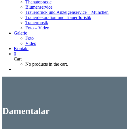
Thanatopraxie
Blumenservice
Trauerdruck und Anzeigenservice – München
Trauerdekoration und Trauerfloristik
Trauermusik
Foto – Video
Galerie
Foto
Video
Kontakt
0
Cart
No products in the cart.
Damentalar