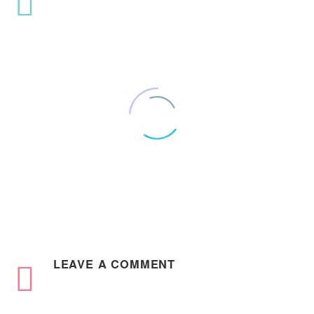
Business Law (Demo)
Lorem Ipsum. Proin gravida nibh vel velit auctor aliquet. Aenean
sollicitudin, lorem quis bibendum auctor, nisi elit consequat
ipsum, nec sagittis sem nibh id elit. Duis sed odio
LEAVE
A COMMENT
0
0
20 Aug 2018