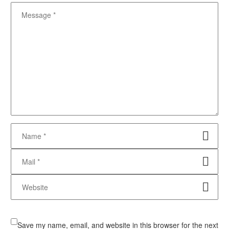
Finance Law (Demo)
Lorem Ipsum. Proin gravida nibh vel velit auctor aliquet. Aenean
sollicitudin, lorem quis bibendum auctor, nisi elit consequat
ipsum, nec sagittis sem nibh id elit. Duis sed odio
0
0
08 Jul 2018
Industrial Law (Demo)
Lorem Ipsum. Proin gravida nibh vel velit auctor aliquet. Aenean
sollicitudin, lorem quis bibendum auctor, nisi elit consequat
ipsum, nec sagittis sem nibh id elit. Duis sed odio
0
0
25 Jun 2018
Insurance Law (Demo)
Lorem Ipsum. Proin gravida nibh vel velit auctor aliquet. Aenean
sollicitudin, lorem quis bibendum auctor, nisi elit consequat
ipsum, nec sagittis sem nibh id elit. Duis sed odio
0
0
12 May 2018
Save my name, email, and website in this browser for the next