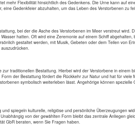
tet mehr Flexibilität hinsichtlich des Gedenkens. Die Urne kann auf e
r, eine Gedenkfeier abzuhalten, um das Leben des Verstorbenen zu fei
attung, bei der die Asche des Verstorbenen im Meer verstreut wird. Die
 Wasser hatten. Oft wird eine Zeremonie auf einem Schiff abgehalte
sönlich gestaltet werden, mit Musik, Gebeten oder dem Teilen von E
e auszudrücken.
e zur traditionellen Bestattung. Hierbei wird der Verstorbene in einem
 Form der Bestattung fördert die Rückkehr zur Natur und hat für viele M
storbenen symbolisch weiterleben lässt. Angehörige können spezielle 
g und spiegeln kulturelle, religiöse und persönliche Überzeugungen wid
Unabhängig von der gewählten Form bleibt das zentrale Anliegen gle
etät GbR beraten, wenn Sie Fragen haben.