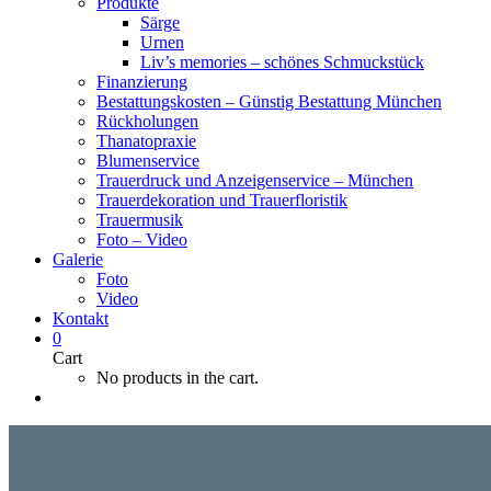
Produkte
Särge
Urnen
Liv’s memories – schönes Schmuckstück
Finanzierung
Bestattungskosten – Günstig Bestattung München
Rückholungen
Thanatopraxie
Blumenservice
Trauerdruck und Anzeigenservice – München
Trauerdekoration und Trauerfloristik
Trauermusik
Foto – Video
Galerie
Foto
Video
Kontakt
0
Cart
No products in the cart.