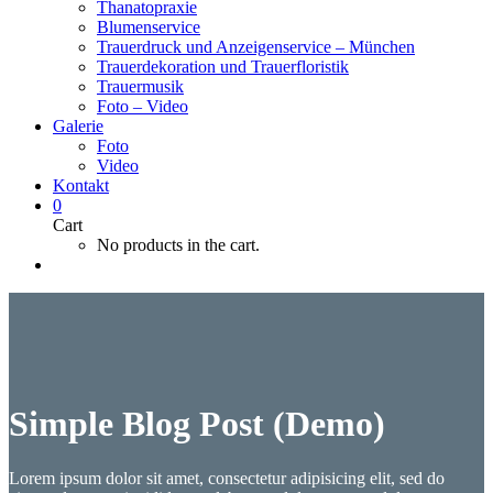
Thanatopraxie
Blumenservice
Trauerdruck und Anzeigenservice – München
Trauerdekoration und Trauerfloristik
Trauermusik
Foto – Video
Galerie
Foto
Video
Kontakt
0
Cart
No products in the cart.
Simple Blog Post (Demo)
Lorem ipsum dolor sit amet, consectetur adipisicing elit, sed do