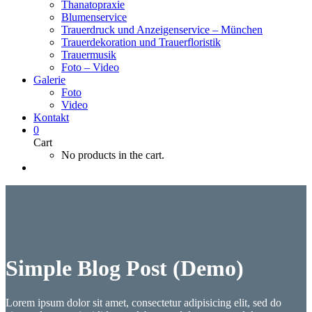
Thanatopraxie
Blumenservice
Trauerdruck und Anzeigenservice – München
Trauerdekoration und Trauerfloristik
Trauermusik
Foto – Video
Galerie
Foto
Video
Kontakt
0
Cart
No products in the cart.
Simple Blog Post (Demo)
Lorem ipsum dolor sit amet, consectetur adipisicing elit, sed do