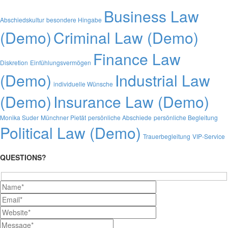
Business Law
Abschiedskultur
besondere Hingabe
(Demo)
Criminal Law (Demo)
Finance Law
Diskretion
Einfühlungsvermögen
(Demo)
Industrial Law
individuelle Wünsche
(Demo)
Insurance Law (Demo)
Monika Suder
Münchner Pietät
persönliche Abschiede
persönliche Begleitung
Political Law (Demo)
Trauerbegleitung
VIP-Service
QUESTIONS?
Hidden
fields