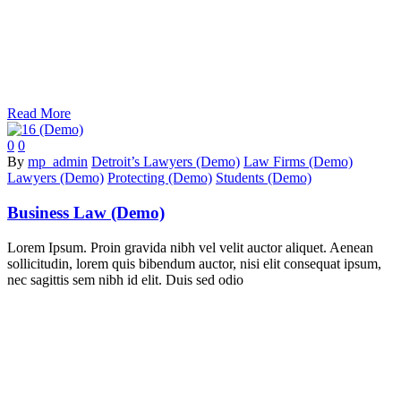
Read More
0
0
By
mp_admin
Detroit’s Lawyers (Demo)
Law Firms (Demo)
Lawyers (Demo)
Protecting (Demo)
Students (Demo)
Business Law (Demo)
Lorem Ipsum. Proin gravida nibh vel velit auctor aliquet. Aenean
sollicitudin, lorem quis bibendum auctor, nisi elit consequat ipsum,
nec sagittis sem nibh id elit. Duis sed odio