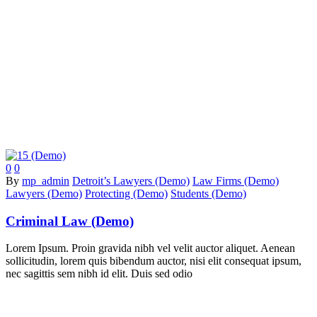
0
0
By
mp_admin
Detroit’s Lawyers (Demo)
Law Firms (Demo)
Lawyers (Demo)
Protecting (Demo)
Students (Demo)
Criminal Law (Demo)
Lorem Ipsum. Proin gravida nibh vel velit auctor aliquet. Aenean
sollicitudin, lorem quis bibendum auctor, nisi elit consequat ipsum,
nec sagittis sem nibh id elit. Duis sed odio