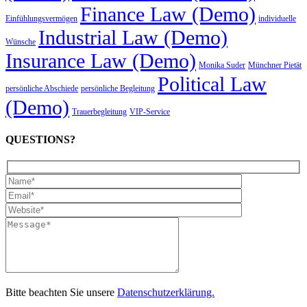
Finance Law (Demo)
Einfühlungsvermögen
individuelle
Industrial Law (Demo)
Wünsche
Insurance Law (Demo)
Monika Suder
Münchner Pietät
Political Law
persönliche Abschiede
persönliche Begleitung
(Demo)
Trauerbegleitung
VIP-Service
QUESTIONS?
Hidden
fields
Bitte beachten Sie unsere
Datenschutzerklärung.