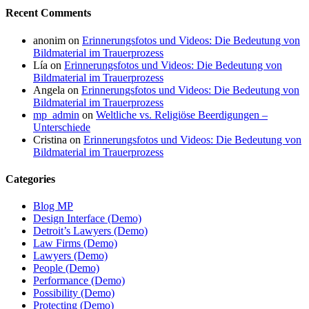
Recent Comments
anonim
on
Erinnerungsfotos und Videos: Die Bedeutung von
Bildmaterial im Trauerprozess
Lía
on
Erinnerungsfotos und Videos: Die Bedeutung von
Bildmaterial im Trauerprozess
Angela
on
Erinnerungsfotos und Videos: Die Bedeutung von
Bildmaterial im Trauerprozess
mp_admin
on
Weltliche vs. Religiöse Beerdigungen –
Unterschiede
Cristina
on
Erinnerungsfotos und Videos: Die Bedeutung von
Bildmaterial im Trauerprozess
Categories
Blog MP
Design Interface (Demo)
Detroit’s Lawyers (Demo)
Law Firms (Demo)
Lawyers (Demo)
People (Demo)
Performance (Demo)
Possibility (Demo)
Protecting (Demo)