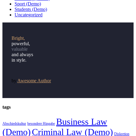
Sport (Demo)
Students (Demo)
Uncategorized
Bright,
powerful,
valuable
and always
in style.
by
Awesome Author
tags
Business Law
Abschiedskultur
besondere Hingabe
(Demo)
Criminal Law (Demo)
Diskretion